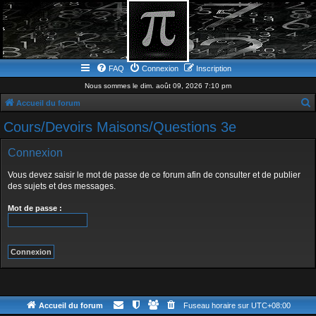
FAQ
Connexion
Inscription
Nous sommes le dim. août 09, 2026 7:10 pm
Accueil du forum
e
Cours/Devoirs Maisons/Questions 3e
c
Connexion
h
e
Vous devez saisir le mot de passe de ce forum afin de consulter et de publier
des sujets et des messages.
r
c
Mot de passe :
h
e
r
Accueil du forum
Fuseau horaire sur
UTC+08:00