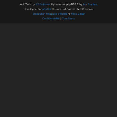
AcidTech by
ST Software
Updated for phpBB3.2 by
Ian Bradley
Développé par
phpBB
® Forum Software © phpBB Limited
Traduction française officielle
©
Miles Cellar
Confidentialité
|
Conditions