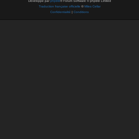
Développé par
phpBB
® Forum Software © phpBB Limited
Traduction française officielle
©
Miles Cellar
Confidentialité
|
Conditions