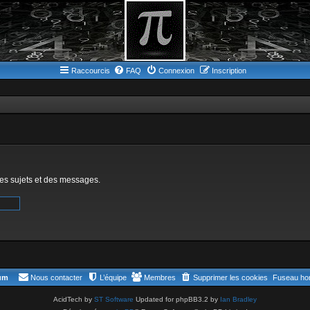
Raccourcis
FAQ
Connexion
Inscription
des sujets et des messages.
rum
Nous contacter
L’équipe
Membres
Supprimer les cookies
Fuseau hor
AcidTech by
ST Software
Updated for phpBB3.2 by
Ian Bradley