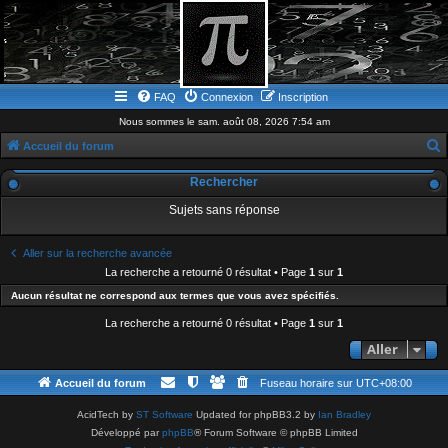
FAQ
Connexion
Inscription
Nous sommes le sam. août 08, 2026 7:54 am
Accueil du forum
e
Rechercher
c
Sujets sans réponse
h
e
Aller sur la recherche avancée
r
La recherche a retourné 0 résultat • Page
1
sur
1
c
Aucun résultat ne correspond aux termes que vous avez spécifiés.
h
La recherche a retourné 0 résultat • Page
1
sur
1
e
Aller
r
Accueil du forum
Fuseau horaire sur
UTC+08:00
AcidTech by
ST Software
Updated for phpBB3.2 by
Ian Bradley
Développé par
phpBB
® Forum Software © phpBB Limited