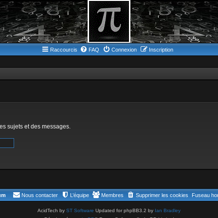
Raccourcis
FAQ
Connexion
Inscription
des sujets et des messages.
rum
Nous contacter
L’équipe
Membres
Supprimer les cookies
Fuseau hor
AcidTech by
ST Software
Updated for phpBB3.2 by
Ian Bradley