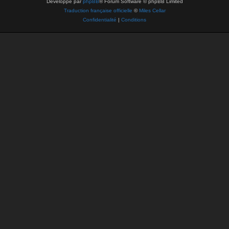
Développé par
phpBB
® Forum Software © phpBB Limited
Traduction française officielle
©
Miles Cellar
Confidentialité
|
Conditions