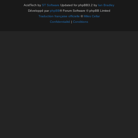
AcidTech by
ST Software
Updated for phpBB3.2 by
Ian Bradley
Développé par
phpBB
® Forum Software © phpBB Limited
Traduction française officielle
©
Miles Cellar
Confidentialité
|
Conditions