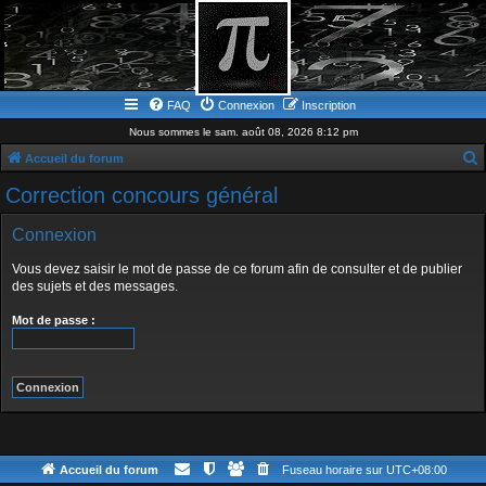
FAQ
Connexion
Inscription
Nous sommes le sam. août 08, 2026 8:12 pm
Accueil du forum
e
Correction concours général
c
Connexion
h
e
Vous devez saisir le mot de passe de ce forum afin de consulter et de publier
des sujets et des messages.
r
c
Mot de passe :
h
e
r
Accueil du forum
Fuseau horaire sur
UTC+08:00