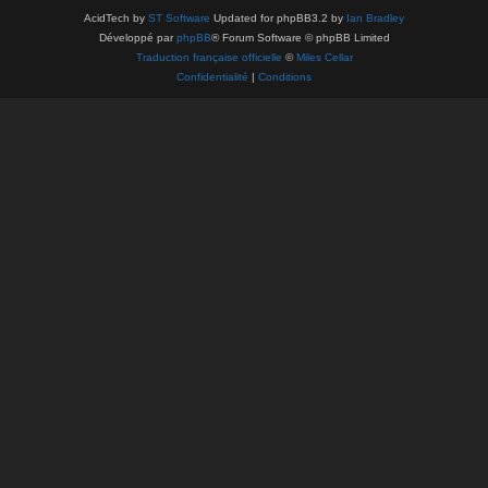
AcidTech by
ST Software
Updated for phpBB3.2 by
Ian Bradley
Développé par
phpBB
® Forum Software © phpBB Limited
Traduction française officielle
©
Miles Cellar
Confidentialité
|
Conditions