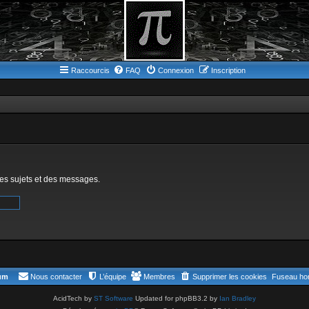
Raccourcis
FAQ
Connexion
Inscription
des sujets et des messages.
rum
Nous contacter
L’équipe
Membres
Supprimer les cookies
Fuseau hor
AcidTech by
ST Software
Updated for phpBB3.2 by
Ian Bradley