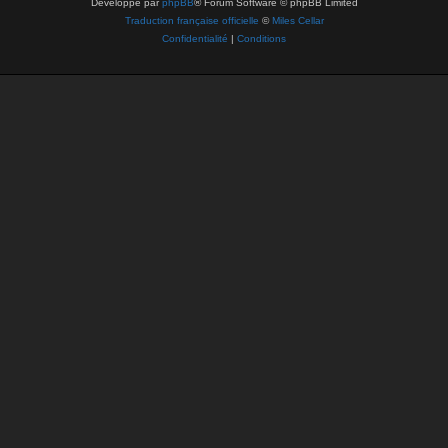
Développé par
phpBB
® Forum Software © phpBB Limited
Traduction française officielle
©
Miles Cellar
Confidentialité
|
Conditions