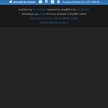
Accueil du forum
Fuseau horaire sur
UTC+08:00
AcidTech by
ST Software
Updated for phpBB3.2 by
Ian Bradley
Développé par
phpBB
® Forum Software © phpBB Limited
Traduction française officielle
©
Miles Cellar
Confidentialité
|
Conditions