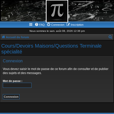
FAQ
Connexion
Inscription
Nous sommes le sam. août 08, 2026 12:36 pm
Accueil du forum
e
Cours/Devoirs Maisons/Questions Terminale
c
spécialité
h
Connexion
e
r
Vous devez saisir le mot de passe de ce forum afin de consulter et de publier
des sujets et des messages.
c
h
Mot de passe :
e
r