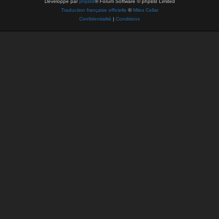
Développé par
phpBB
® Forum Software © phpBB Limited
Traduction française officielle
©
Miles Cellar
Confidentialité
|
Conditions