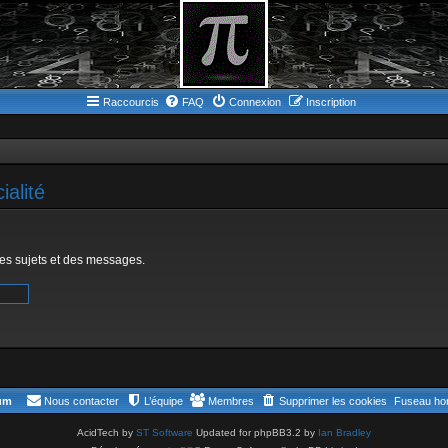
Raccourcis
FAQ
Connexion
Inscription
alité
des sujets et des messages.
rum
Nous contacter
L’équipe
Membres
Supprimer les cookies
Fuseau hor
AcidTech by
ST Software
Updated for phpBB3.2 by
Ian Bradley