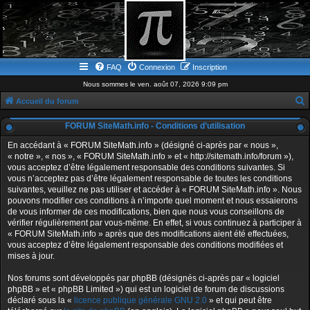
FAQ
Connexion
Inscription
Nous sommes le ven. août 07, 2026 9:09 pm
Accueil du forum
e
FORUM SiteMath.info - Conditions d’utilisation
c
En accédant à « FORUM SiteMath.info » (désigné ci-après par « nous »,
h
« notre », « nos », « FORUM SiteMath.info » et « http://sitemath.info/forum »),
vous acceptez d’être légalement responsable des conditions suivantes. Si
e
vous n’acceptez pas d’être légalement responsable de toutes les conditions
r
suivantes, veuillez ne pas utiliser et accéder à « FORUM SiteMath.info ». Nous
pouvons modifier ces conditions à n’importe quel moment et nous essaierons
c
de vous informer de ces modifications, bien que nous vous conseillons de
h
vérifier régulièrement par vous-même. En effet, si vous continuez à participer à
« FORUM SiteMath.info » après que des modifications aient été effectuées,
e
vous acceptez d’être légalement responsable des conditions modifiées et
r
mises à jour.
Nos forums sont développés par phpBB (désignés ci-après par « logiciel
phpBB » et « phpBB Limited ») qui est un logiciel de forum de discussions
déclaré sous la «
licence publique générale GNU 2.0
» et qui peut être