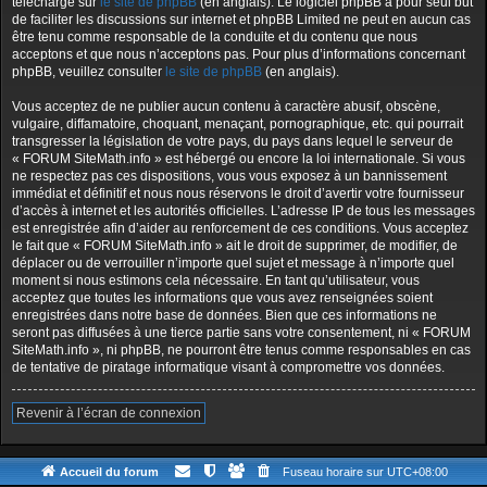
téléchargé sur
le site de phpBB
(en anglais). Le logiciel phpBB a pour seul but
de faciliter les discussions sur internet et phpBB Limited ne peut en aucun cas
être tenu comme responsable de la conduite et du contenu que nous
acceptons et que nous n’acceptons pas. Pour plus d’informations concernant
phpBB, veuillez consulter
le site de phpBB
(en anglais).
Vous acceptez de ne publier aucun contenu à caractère abusif, obscène,
vulgaire, diffamatoire, choquant, menaçant, pornographique, etc. qui pourrait
transgresser la législation de votre pays, du pays dans lequel le serveur de
« FORUM SiteMath.info » est hébergé ou encore la loi internationale. Si vous
ne respectez pas ces dispositions, vous vous exposez à un bannissement
immédiat et définitif et nous nous réservons le droit d’avertir votre fournisseur
d’accès à internet et les autorités officielles. L’adresse IP de tous les messages
est enregistrée afin d’aider au renforcement de ces conditions. Vous acceptez
le fait que « FORUM SiteMath.info » ait le droit de supprimer, de modifier, de
déplacer ou de verrouiller n’importe quel sujet et message à n’importe quel
moment si nous estimons cela nécessaire. En tant qu’utilisateur, vous
acceptez que toutes les informations que vous avez renseignées soient
enregistrées dans notre base de données. Bien que ces informations ne
seront pas diffusées à une tierce partie sans votre consentement, ni « FORUM
SiteMath.info », ni phpBB, ne pourront être tenus comme responsables en cas
de tentative de piratage informatique visant à compromettre vos données.
Revenir à l’écran de connexion
Accueil du forum
Fuseau horaire sur
UTC+08:00