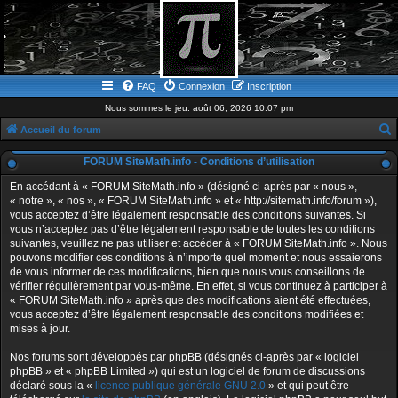
FAQ
Connexion
Inscription
Nous sommes le jeu. août 06, 2026 10:07 pm
Accueil du forum
e
FORUM SiteMath.info - Conditions d’utilisation
c
En accédant à « FORUM SiteMath.info » (désigné ci-après par « nous »,
h
« notre », « nos », « FORUM SiteMath.info » et « http://sitemath.info/forum »),
vous acceptez d’être légalement responsable des conditions suivantes. Si
e
vous n’acceptez pas d’être légalement responsable de toutes les conditions
r
suivantes, veuillez ne pas utiliser et accéder à « FORUM SiteMath.info ». Nous
pouvons modifier ces conditions à n’importe quel moment et nous essaierons
c
de vous informer de ces modifications, bien que nous vous conseillons de
h
vérifier régulièrement par vous-même. En effet, si vous continuez à participer à
« FORUM SiteMath.info » après que des modifications aient été effectuées,
e
vous acceptez d’être légalement responsable des conditions modifiées et
r
mises à jour.
Nos forums sont développés par phpBB (désignés ci-après par « logiciel
phpBB » et « phpBB Limited ») qui est un logiciel de forum de discussions
déclaré sous la «
licence publique générale GNU 2.0
» et qui peut être