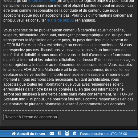
téléchargé sur
le site de phpBB
(en anglais). Le logiciel phpBB a pour seul but
de faciliter les discussions sur internet et phpBB Limited ne peut en aucun cas
être tenu comme responsable de la conduite et du contenu que nous
acceptons et que nous n’acceptons pas. Pour plus d’informations concernant
phpBB, veuillez consulter
le site de phpBB
(en anglais).
Vous acceptez de ne publier aucun contenu à caractère abusif, obscène,
vulgaire, diffamatoire, choquant, menaçant, pornographique, etc. qui pourrait
transgresser la législation de votre pays, du pays dans lequel le serveur de
« FORUM SiteMath.info » est hébergé ou encore la loi internationale. Si vous
ne respectez pas ces dispositions, vous vous exposez à un bannissement
immédiat et définitif et nous nous réservons le droit d’avertir votre fournisseur
d’accès à internet et les autorités officielles. L’adresse IP de tous les messages
est enregistrée afin d’aider au renforcement de ces conditions. Vous acceptez
le fait que « FORUM SiteMath.info » ait le droit de supprimer, de modifier, de
déplacer ou de verrouiller n’importe quel sujet et message à n’importe quel
moment si nous estimons cela nécessaire. En tant qu’utilisateur, vous
acceptez que toutes les informations que vous avez renseignées soient
enregistrées dans notre base de données. Bien que ces informations ne
seront pas diffusées à une tierce partie sans votre consentement, ni « FORUM
SiteMath.info », ni phpBB, ne pourront être tenus comme responsables en cas
de tentative de piratage informatique visant à compromettre vos données.
Revenir à l’écran de connexion
Accueil du forum
Fuseau horaire sur
UTC+08:00