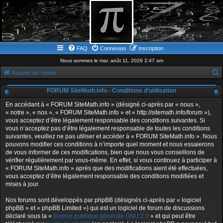
FAQ
Connexion
Inscription
Nous sommes le mar. août 11, 2026 2:47 am
Accueil du forum
e
FORUM SiteMath.info - Conditions d’utilisation
c
En accédant à « FORUM SiteMath.info » (désigné ci-après par « nous »,
h
« notre », « nos », « FORUM SiteMath.info » et « http://sitemath.info/forum »),
vous acceptez d’être légalement responsable des conditions suivantes. Si
e
vous n’acceptez pas d’être légalement responsable de toutes les conditions
r
suivantes, veuillez ne pas utiliser et accéder à « FORUM SiteMath.info ». Nous
pouvons modifier ces conditions à n’importe quel moment et nous essaierons
c
de vous informer de ces modifications, bien que nous vous conseillons de
h
vérifier régulièrement par vous-même. En effet, si vous continuez à participer à
« FORUM SiteMath.info » après que des modifications aient été effectuées,
e
vous acceptez d’être légalement responsable des conditions modifiées et
r
mises à jour.
Nos forums sont développés par phpBB (désignés ci-après par « logiciel
phpBB » et « phpBB Limited ») qui est un logiciel de forum de discussions
déclaré sous la «
licence publique générale GNU 2.0
» et qui peut être