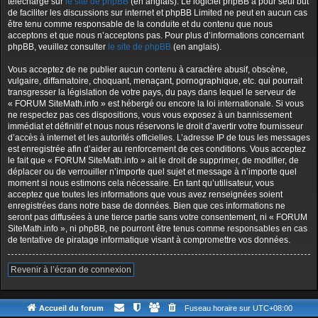
téléchargé sur
le site de phpBB
(en anglais). Le logiciel phpBB a pour seul but
de faciliter les discussions sur internet et phpBB Limited ne peut en aucun cas
être tenu comme responsable de la conduite et du contenu que nous
acceptons et que nous n’acceptons pas. Pour plus d’informations concernant
phpBB, veuillez consulter
le site de phpBB
(en anglais).
Vous acceptez de ne publier aucun contenu à caractère abusif, obscène,
vulgaire, diffamatoire, choquant, menaçant, pornographique, etc. qui pourrait
transgresser la législation de votre pays, du pays dans lequel le serveur de
« FORUM SiteMath.info » est hébergé ou encore la loi internationale. Si vous
ne respectez pas ces dispositions, vous vous exposez à un bannissement
immédiat et définitif et nous nous réservons le droit d’avertir votre fournisseur
d’accès à internet et les autorités officielles. L’adresse IP de tous les messages
est enregistrée afin d’aider au renforcement de ces conditions. Vous acceptez
le fait que « FORUM SiteMath.info » ait le droit de supprimer, de modifier, de
déplacer ou de verrouiller n’importe quel sujet et message à n’importe quel
moment si nous estimons cela nécessaire. En tant qu’utilisateur, vous
acceptez que toutes les informations que vous avez renseignées soient
enregistrées dans notre base de données. Bien que ces informations ne
seront pas diffusées à une tierce partie sans votre consentement, ni « FORUM
SiteMath.info », ni phpBB, ne pourront être tenus comme responsables en cas
de tentative de piratage informatique visant à compromettre vos données.
Revenir à l’écran de connexion
Accueil du forum
Fuseau horaire sur
UTC+08:00