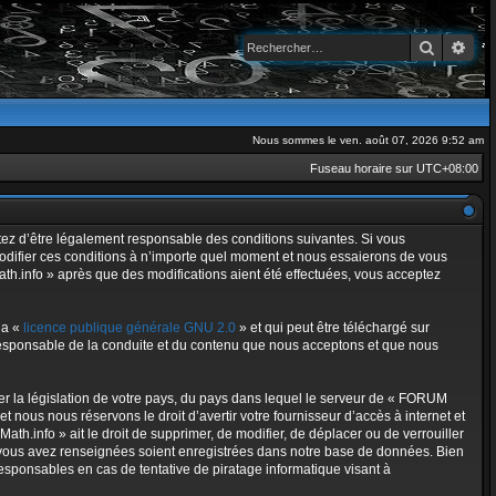
Recherch
Rec
Nous sommes le ven. août 07, 2026 9:52 am
Fuseau horaire sur
UTC+08:00
ptez d’être légalement responsable des conditions suivantes. Si vous
modifier ces conditions à n’importe quel moment et nous essaierons de vous
th.info » après que des modifications aient été effectuées, vous acceptez
la «
licence publique générale GNU 2.0
» et qui peut être téléchargé sur
e responsable de la conduite et du contenu que nous acceptons et que nous
er la législation de votre pays, du pays dans lequel le serveur de « FORUM
 nous nous réservons le droit d’avertir votre fournisseur d’accès à internet et
ath.info » ait le droit de supprimer, de modifier, de déplacer ou de verrouiller
e vous avez renseignées soient enregistrées dans notre base de données. Bien
esponsables en cas de tentative de piratage informatique visant à