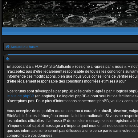
Accueil du forum
En accédant à « FORUM SiteMath.info » (désigné ci-après par « nous », « notre
n’acceptez pas d’être légalement responsable de toutes les conditions suivant
informer de ces modifications, bien que nous vous conseillons de vérifier régu
d’être légalement responsable des conditions modifiées et mises à jour.
Nos forums sont développés par phpBB (désignés ci-après par « logiciel phpBB 
le site de phpBB
(en anglais). Le logiciel phpBB a pour seul but de faciliter 
n’acceptons pas. Pour plus d’informations concernant phpBB, veuillez consult
Vous acceptez de ne publier aucun contenu à caractère abusif, obscène, vulgai
SiteMath.info » est hébergé ou encore la loi internationale. Si vous ne respect
les autorités officielles. L’adresse IP de tous les messages est enregistrée afi
n’importe quel sujet et message à n’importe quel moment si nous estimons cela
que ces informations ne seront pas diffusées à une tierce partie sans votre c
compromettre vos données.