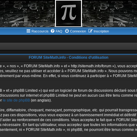
Raccourcis
FAQ
Connexion
Inscription
FORUM SiteMath.info - Conditions d’utilisation
 », « nos », « FORUM SiteMath.info » et « http://sitemath.info/forum »), vous acce
es, veuillez ne pas utiliser et accéder à « FORUM SiteMath.info ». Nous pouvons 
lièrement par vous-même. En effet, si vous continuez à participer à « FORUM SiteMa
» et « phpBB Limited ») qui est un logiciel de forum de discussions déclaré sous 
les discussions sur internet et phpBB Limited ne peut en aucun cas être tenu comm
er
le site de phpBB
(en anglais).
re, diffamatoire, choquant, menaçant, pornographique, etc. qui pourrait transgress
ez pas ces dispositions, vous vous exposez à un bannissement immédiat et définitif et
n d’aider au renforcement de ces conditions. Vous acceptez le fait que « FORUM SiteM
 nécessaire. En tant qu’utilisateur, vous acceptez que toutes les informations qu
onsentement, ni « FORUM SiteMath.info », ni phpBB, ne pourront être tenus comme r