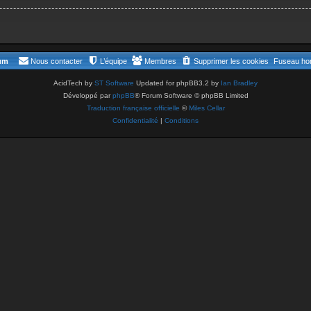
rum
Nous contacter
L’équipe
Membres
Supprimer les cookies
Fuseau hor
AcidTech by
ST Software
Updated for phpBB3.2 by
Ian Bradley
Développé par
phpBB
® Forum Software © phpBB Limited
Traduction française officielle
©
Miles Cellar
Confidentialité
|
Conditions