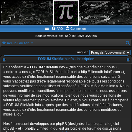
FAQ
Connexion
Nous sommes le dim. août 09, 2026 4:20 pm
Accueil du forum
e
Langue :
c
FORUM SiteMath.info - Inscription
h
En accédant à « FORUM SiteMath.info » (désigné ci-après par « nous »,
e
« notre », « nos », « FORUM SiteMath.info » et « http://sitemath.info/forum »),
vous acceptez d’être légalement responsable des conditions suivantes. Si
r
vous n’acceptez pas d’être légalement responsable de toutes les conditions
c
suivantes, veuillez ne pas utiliser et accéder à « FORUM SiteMath.info ». Nous
pouvons modifier ces conditions à n’importe quel moment et nous essaierons
h
de vous informer de ces modifications, bien que nous vous conseillons de
e
vérifier régulièrement par vous-même. En effet, si vous continuez à participer à
« FORUM SiteMath.info » après que des modifications aient été effectuées,
r
vous acceptez d’être légalement responsable des conditions modifiées et
mises à jour.
Nos forums sont développés par phpBB (désignés ci-après par « logiciel
phpBB » et « phpBB Limited ») qui est un logiciel de forum de discussions