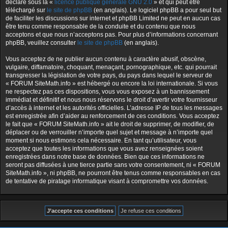
déclaré sous la «
licence publique générale GNU 2.0
» et qui peut être
téléchargé sur
le site de phpBB
(en anglais). Le logiciel phpBB a pour seul but
de faciliter les discussions sur internet et phpBB Limited ne peut en aucun cas
être tenu comme responsable de la conduite et du contenu que nous
acceptons et que nous n’acceptons pas. Pour plus d’informations concernant
phpBB, veuillez consulter
le site de phpBB
(en anglais).
Vous acceptez de ne publier aucun contenu à caractère abusif, obscène,
vulgaire, diffamatoire, choquant, menaçant, pornographique, etc. qui pourrait
transgresser la législation de votre pays, du pays dans lequel le serveur de
« FORUM SiteMath.info » est hébergé ou encore la loi internationale. Si vous
ne respectez pas ces dispositions, vous vous exposez à un bannissement
immédiat et définitif et nous nous réservons le droit d’avertir votre fournisseur
d’accès à internet et les autorités officielles. L’adresse IP de tous les messages
est enregistrée afin d’aider au renforcement de ces conditions. Vous acceptez
le fait que « FORUM SiteMath.info » ait le droit de supprimer, de modifier, de
déplacer ou de verrouiller n’importe quel sujet et message à n’importe quel
moment si nous estimons cela nécessaire. En tant qu’utilisateur, vous
acceptez que toutes les informations que vous avez renseignées soient
enregistrées dans notre base de données. Bien que ces informations ne
seront pas diffusées à une tierce partie sans votre consentement, ni « FORUM
SiteMath.info », ni phpBB, ne pourront être tenus comme responsables en cas
de tentative de piratage informatique visant à compromettre vos données.