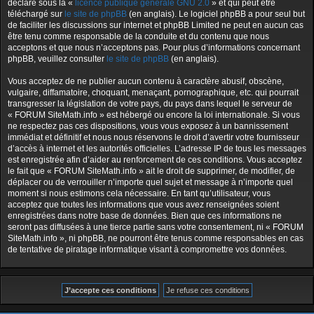
déclaré sous la «
licence publique générale GNU 2.0
» et qui peut être
téléchargé sur
le site de phpBB
(en anglais). Le logiciel phpBB a pour seul but
de faciliter les discussions sur internet et phpBB Limited ne peut en aucun cas
être tenu comme responsable de la conduite et du contenu que nous
acceptons et que nous n’acceptons pas. Pour plus d’informations concernant
phpBB, veuillez consulter
le site de phpBB
(en anglais).
Vous acceptez de ne publier aucun contenu à caractère abusif, obscène,
vulgaire, diffamatoire, choquant, menaçant, pornographique, etc. qui pourrait
transgresser la législation de votre pays, du pays dans lequel le serveur de
« FORUM SiteMath.info » est hébergé ou encore la loi internationale. Si vous
ne respectez pas ces dispositions, vous vous exposez à un bannissement
immédiat et définitif et nous nous réservons le droit d’avertir votre fournisseur
d’accès à internet et les autorités officielles. L’adresse IP de tous les messages
est enregistrée afin d’aider au renforcement de ces conditions. Vous acceptez
le fait que « FORUM SiteMath.info » ait le droit de supprimer, de modifier, de
déplacer ou de verrouiller n’importe quel sujet et message à n’importe quel
moment si nous estimons cela nécessaire. En tant qu’utilisateur, vous
acceptez que toutes les informations que vous avez renseignées soient
enregistrées dans notre base de données. Bien que ces informations ne
seront pas diffusées à une tierce partie sans votre consentement, ni « FORUM
SiteMath.info », ni phpBB, ne pourront être tenus comme responsables en cas
de tentative de piratage informatique visant à compromettre vos données.