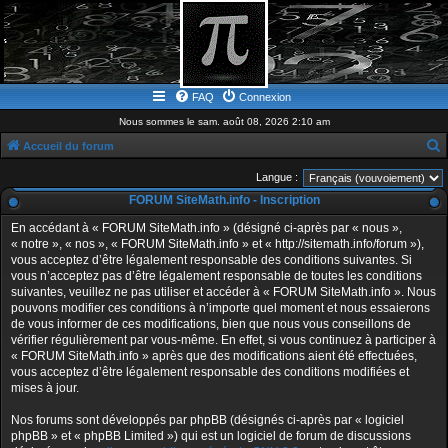
FAQ
Connexion
Nous sommes le sam. août 08, 2026 2:10 am
Accueil du forum
e
Langue :
c
FORUM SiteMath.info - Inscription
h
En accédant à « FORUM SiteMath.info » (désigné ci-après par « nous »,
e
« notre », « nos », « FORUM SiteMath.info » et « http://sitemath.info/forum »),
vous acceptez d’être légalement responsable des conditions suivantes. Si
r
vous n’acceptez pas d’être légalement responsable de toutes les conditions
c
suivantes, veuillez ne pas utiliser et accéder à « FORUM SiteMath.info ». Nous
pouvons modifier ces conditions à n’importe quel moment et nous essaierons
h
de vous informer de ces modifications, bien que nous vous conseillons de
e
vérifier régulièrement par vous-même. En effet, si vous continuez à participer à
« FORUM SiteMath.info » après que des modifications aient été effectuées,
r
vous acceptez d’être légalement responsable des conditions modifiées et
mises à jour.
Nos forums sont développés par phpBB (désignés ci-après par « logiciel
phpBB » et « phpBB Limited ») qui est un logiciel de forum de discussions