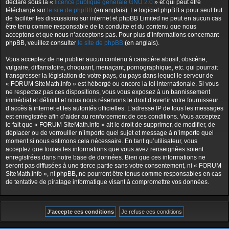
déclaré sous la «
licence publique générale GNU 2.0
» et qui peut être
téléchargé sur
le site de phpBB
(en anglais). Le logiciel phpBB a pour seul but
de faciliter les discussions sur internet et phpBB Limited ne peut en aucun cas
être tenu comme responsable de la conduite et du contenu que nous
acceptons et que nous n’acceptons pas. Pour plus d’informations concernant
phpBB, veuillez consulter
le site de phpBB
(en anglais).
Vous acceptez de ne publier aucun contenu à caractère abusif, obscène,
vulgaire, diffamatoire, choquant, menaçant, pornographique, etc. qui pourrait
transgresser la législation de votre pays, du pays dans lequel le serveur de
« FORUM SiteMath.info » est hébergé ou encore la loi internationale. Si vous
ne respectez pas ces dispositions, vous vous exposez à un bannissement
immédiat et définitif et nous nous réservons le droit d’avertir votre fournisseur
d’accès à internet et les autorités officielles. L’adresse IP de tous les messages
est enregistrée afin d’aider au renforcement de ces conditions. Vous acceptez
le fait que « FORUM SiteMath.info » ait le droit de supprimer, de modifier, de
déplacer ou de verrouiller n’importe quel sujet et message à n’importe quel
moment si nous estimons cela nécessaire. En tant qu’utilisateur, vous
acceptez que toutes les informations que vous avez renseignées soient
enregistrées dans notre base de données. Bien que ces informations ne
seront pas diffusées à une tierce partie sans votre consentement, ni « FORUM
SiteMath.info », ni phpBB, ne pourront être tenus comme responsables en cas
de tentative de piratage informatique visant à compromettre vos données.