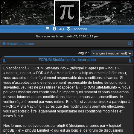
FAQ
Connexion
Nous sommes le ven. août 07, 2026 1:13 pm
Accueil du forum
e
Langue :
c
FORUM SiteMath.info - Inscription
h
En accédant à « FORUM SiteMath.info » (désigné ci-après par « nous »,
e
« notre », « nos », « FORUM SiteMath.info » et « http://sitemath.info/forum »),
vous acceptez d’être légalement responsable des conditions suivantes. Si
r
vous n’acceptez pas d’être légalement responsable de toutes les conditions
c
suivantes, veuillez ne pas utiliser et accéder à « FORUM SiteMath.info ». Nous
pouvons modifier ces conditions à n’importe quel moment et nous essaierons
h
de vous informer de ces modifications, bien que nous vous conseillons de
e
vérifier régulièrement par vous-même. En effet, si vous continuez à participer à
« FORUM SiteMath.info » après que des modifications aient été effectuées,
r
vous acceptez d’être légalement responsable des conditions modifiées et
mises à jour.
Nos forums sont développés par phpBB (désignés ci-après par « logiciel
phpBB » et « phpBB Limited ») qui est un logiciel de forum de discussions