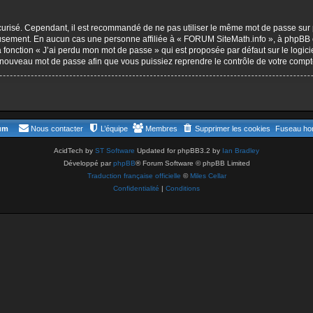
 sécurisé. Cependant, il est recommandé de ne pas utiliser le même mot de passe sur 
usement. En aucun cas une personne affiliée à « FORUM SiteMath.info », à phpBB o
a fonction « J’ai perdu mon mot de passe » qui est proposée par défaut sur le logi
un nouveau mot de passe afin que vous puissiez reprendre le contrôle de votre compt
rum
Nous contacter
L’équipe
Membres
Supprimer les cookies
Fuseau hor
AcidTech by
ST Software
Updated for phpBB3.2 by
Ian Bradley
Développé par
phpBB
® Forum Software © phpBB Limited
Traduction française officielle
©
Miles Cellar
Confidentialité
|
Conditions