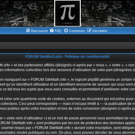
Raccourcis
FAQ
Connexion
Inscription
FORUM SiteMath.info - Politique de confidentialité
info » et ses partenaires affiliés (désignés ci-après par « nous », « notre », « nos
es informations collectées lors des sessions d’utilisation de votre part (désignées c
en naviguant sur « FORUM SiteMath.info », le logiciel phpBB génèrera un certain n
ent qu’un identifiant utilisateur et un identifiant anonyme de session qui vous son
 ce fait tous les sujets que vous avez consultés et permettant d’améliorer votre conf
t créer une quatrième sorte de cookies, externes au document qui est prévu pour 
collectons. Ceci peut correspondre — mais n’est pas limité à — la publication de 
ous publiez après votre inscription et lors de votre connexion (désignés ci-après 
r « votre nom d’utilisateur ») et un mot de passe personnel vous permettant de vou
ORUM SiteMath.info » sont protégées par les lois de protection des données applica
 courriel requis par « FORUM SiteMath.info » durant votre inscription, sont obligat
 souhaitez rendre publiques ou non. De plus, vous pouvez décider de vous abonner 