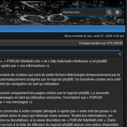
Recherch
Rec
Nous sommes le ven. août 07, 2026 4:32 pm
Fuseau horaire sur
UTC+08:00
 », « FORUM SiteMath.info » et « http://sitemath.info/forum ») et phpBB
i-après par « vos informations »).
ombre de cookies qui sont de petits fichiers téléchargés temporairement par le
t automatiquement assignés par le logiciel phpBB. Un troisième cookie sera créé
ort de navigation en tant qu’utilisateur.
couvrir uniquement les pages créées par le logiciel phpBB. La seconde
messages en tant qu’utilisateur anonyme, l’inscription sur « FORUM
par « vos messages »).
s connecter à votre compte (désigné ci-après par « votre mot de passe ») et
bles dans le pays qui héberge notre serveur. Toutes les informations, en-
oires ou facultatives, à la seule discrétion de « FORUM SiteMath.info ». Dans
ou non à la liste de diffusion du logiciel phpBB depuis une option disponible