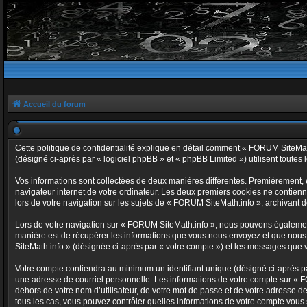
Accueil du forum
Cette politique de confidentialité explique en détail comment « FORUM SiteMath.
(désigné ci-après par « logiciel phpBB » et « phpBB Limited ») utilisent toutes l
Vos informations sont collectées de deux manières différentes. Premièrement, 
navigateur internet de votre ordinateur. Les deux premiers cookies ne contienn
lors de votre navigation sur les sujets de « FORUM SiteMath.info », archivant de
Lors de votre navigation sur « FORUM SiteMath.info », nous pouvons égalemen
manière est de récupérer les informations que vous nous envoyez et que nous 
SiteMath.info » (désignée ci-après par « votre compte ») et les messages que v
Votre compte contiendra au minimum un identifiant unique (désigné ci-après pa
une adresse de courriel personnelle. Les informations de votre compte sur « F
dehors de votre nom d’utilisateur, de votre mot de passe et de votre adresse de
tous les cas, vous pouvez contrôler quelles informations de votre compte vous