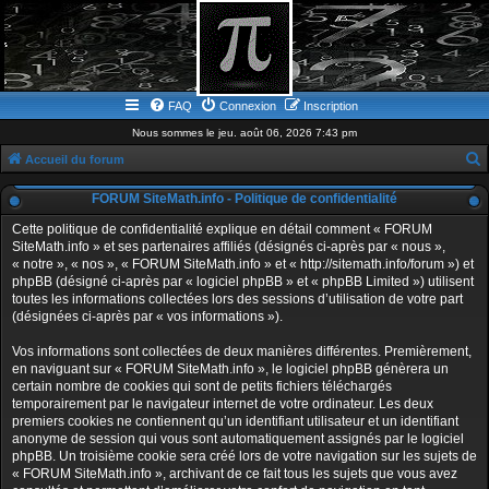
FAQ
Connexion
Inscription
Nous sommes le jeu. août 06, 2026 7:43 pm
Accueil du forum
e
FORUM SiteMath.info - Politique de confidentialité
c
Cette politique de confidentialité explique en détail comment « FORUM
h
SiteMath.info » et ses partenaires affiliés (désignés ci-après par « nous »,
« notre », « nos », « FORUM SiteMath.info » et « http://sitemath.info/forum ») et
e
phpBB (désigné ci-après par « logiciel phpBB » et « phpBB Limited ») utilisent
r
toutes les informations collectées lors des sessions d’utilisation de votre part
(désignées ci-après par « vos informations »).
c
h
Vos informations sont collectées de deux manières différentes. Premièrement,
en naviguant sur « FORUM SiteMath.info », le logiciel phpBB génèrera un
e
certain nombre de cookies qui sont de petits fichiers téléchargés
r
temporairement par le navigateur internet de votre ordinateur. Les deux
premiers cookies ne contiennent qu’un identifiant utilisateur et un identifiant
anonyme de session qui vous sont automatiquement assignés par le logiciel
phpBB. Un troisième cookie sera créé lors de votre navigation sur les sujets de
« FORUM SiteMath.info », archivant de ce fait tous les sujets que vous avez