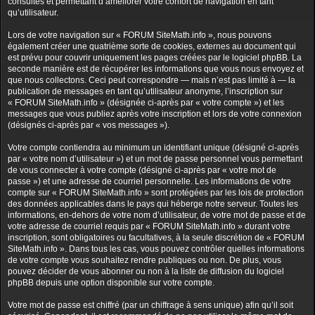
consultés et permettant d’améliorer votre confort de navigation en tant
qu’utilisateur.
Lors de votre navigation sur « FORUM SiteMath.info », nous pouvons
également créer une quatrième sorte de cookies, externes au document qui
est prévu pour couvrir uniquement les pages créées par le logiciel phpBB. La
seconde manière est de récupérer les informations que vous nous envoyez et
que nous collectons. Ceci peut correspondre — mais n’est pas limité à — la
publication de messages en tant qu’utilisateur anonyme, l’inscription sur
« FORUM SiteMath.info » (désignée ci-après par « votre compte ») et les
messages que vous publiez après votre inscription et lors de votre connexion
(désignés ci-après par « vos messages »).
Votre compte contiendra au minimum un identifiant unique (désigné ci-après
par « votre nom d’utilisateur ») et un mot de passe personnel vous permettant
de vous connecter à votre compte (désigné ci-après par « votre mot de
passe ») et une adresse de courriel personnelle. Les informations de votre
compte sur « FORUM SiteMath.info » sont protégées par les lois de protection
des données applicables dans le pays qui héberge notre serveur. Toutes les
informations, en-dehors de votre nom d’utilisateur, de votre mot de passe et de
votre adresse de courriel requis par « FORUM SiteMath.info » durant votre
inscription, sont obligatoires ou facultatives, à la seule discrétion de « FORUM
SiteMath.info ». Dans tous les cas, vous pouvez contrôler quelles informations
de votre compte vous souhaitez rendre publiques ou non. De plus, vous
pouvez décider de vous abonner ou non à la liste de diffusion du logiciel
phpBB depuis une option disponible sur votre compte.
Votre mot de passe est chiffré (par un chiffrage à sens unique) afin qu’il soit