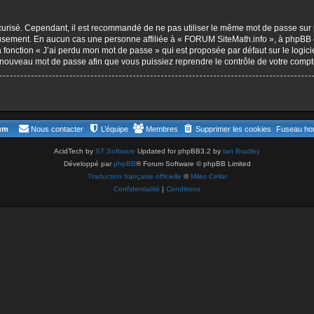
 sécurisé. Cependant, il est recommandé de ne pas utiliser le même mot de passe sur 
usement. En aucun cas une personne affiliée à « FORUM SiteMath.info », à phpBB o
a fonction « J’ai perdu mon mot de passe » qui est proposée par défaut sur le logi
un nouveau mot de passe afin que vous puissiez reprendre le contrôle de votre compt
rum
Nous contacter
L’équipe
Membres
Supprimer les cookies
Fuseau hor
AcidTech by
ST Software
Updated for phpBB3.2 by
Ian Bradley
Développé par
phpBB
® Forum Software © phpBB Limited
Traduction française officielle
©
Miles Cellar
Confidentialité
|
Conditions