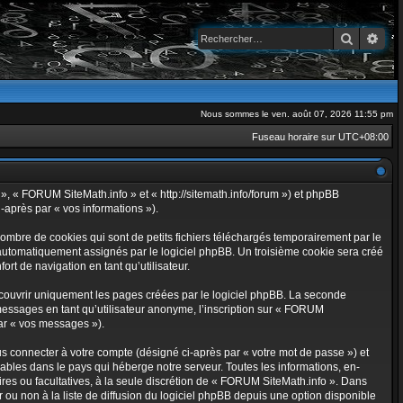
Recherch
Rec
Nous sommes le ven. août 07, 2026 11:55 pm
Fuseau horaire sur
UTC+08:00
 », « FORUM SiteMath.info » et « http://sitemath.info/forum ») et phpBB
i-après par « vos informations »).
ombre de cookies qui sont de petits fichiers téléchargés temporairement par le
t automatiquement assignés par le logiciel phpBB. Un troisième cookie sera créé
ort de navigation en tant qu’utilisateur.
couvrir uniquement les pages créées par le logiciel phpBB. La seconde
messages en tant qu’utilisateur anonyme, l’inscription sur « FORUM
par « vos messages »).
s connecter à votre compte (désigné ci-après par « votre mot de passe ») et
bles dans le pays qui héberge notre serveur. Toutes les informations, en-
oires ou facultatives, à la seule discrétion de « FORUM SiteMath.info ». Dans
ou non à la liste de diffusion du logiciel phpBB depuis une option disponible