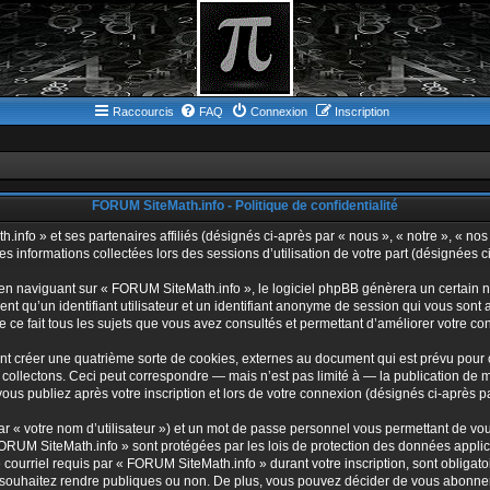
Raccourcis
FAQ
Connexion
Inscription
FORUM SiteMath.info - Politique de confidentialité
info » et ses partenaires affiliés (désignés ci-après par « nous », « notre », « nos
es informations collectées lors des sessions d’utilisation de votre part (désignées c
en naviguant sur « FORUM SiteMath.info », le logiciel phpBB génèrera un certain n
ent qu’un identifiant utilisateur et un identifiant anonyme de session qui vous son
 ce fait tous les sujets que vous avez consultés et permettant d’améliorer votre conf
t créer une quatrième sorte de cookies, externes au document qui est prévu pour 
collectons. Ceci peut correspondre — mais n’est pas limité à — la publication de 
ous publiez après votre inscription et lors de votre connexion (désignés ci-après 
r « votre nom d’utilisateur ») et un mot de passe personnel vous permettant de vou
ORUM SiteMath.info » sont protégées par les lois de protection des données applica
 courriel requis par « FORUM SiteMath.info » durant votre inscription, sont obligat
 souhaitez rendre publiques ou non. De plus, vous pouvez décider de vous abonner 