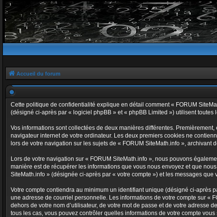
Accueil du forum
Cette politique de confidentialité explique en détail comment « FORUM SiteMath.
(désigné ci-après par « logiciel phpBB » et « phpBB Limited ») utilisent toutes l
Vos informations sont collectées de deux manières différentes. Premièrement, 
navigateur internet de votre ordinateur. Les deux premiers cookies ne contienn
lors de votre navigation sur les sujets de « FORUM SiteMath.info », archivant de
Lors de votre navigation sur « FORUM SiteMath.info », nous pouvons égalemen
manière est de récupérer les informations que vous nous envoyez et que nous 
SiteMath.info » (désignée ci-après par « votre compte ») et les messages que v
Votre compte contiendra au minimum un identifiant unique (désigné ci-après pa
une adresse de courriel personnelle. Les informations de votre compte sur « F
dehors de votre nom d’utilisateur, de votre mot de passe et de votre adresse de
tous les cas, vous pouvez contrôler quelles informations de votre compte vous