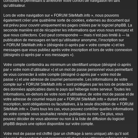
consultés et permettant d’améliorer votre confort de navigation en tant
qu’utilisateur.
Lors de votre navigation sur « FORUM SiteMath.info », nous pouvons
également créer une quatrième sorte de cookies, externes au document qui
est prévu pour couvrir uniquement les pages créées par le logiciel phpBB. La
seconde manière est de récupérer les informations que vous nous envoyez et
que nous collectons. Ceci peut correspondre — mais n’est pas limité à — la
publication de messages en tant qu’utilisateur anonyme, l’inscription sur
« FORUM SiteMath.info » (désignée ci-après par « votre compte ») et les
messages que vous publiez après votre inscription et lors de votre connexion
(désignés ci-après par « vos messages »).
Votre compte contiendra au minimum un identifiant unique (désigné ci-après
par « votre nom d’utilisateur ») et un mot de passe personnel vous permettant
de vous connecter à votre compte (désigné ci-après par « votre mot de
passe ») et une adresse de courriel personnelle. Les informations de votre
compte sur « FORUM SiteMath.info » sont protégées par les lois de protection
des données applicables dans le pays qui héberge notre serveur. Toutes les
informations, en-dehors de votre nom d’utilisateur, de votre mot de passe et de
votre adresse de courriel requis par « FORUM SiteMath.info » durant votre
inscription, sont obligatoires ou facultatives, à la seule discrétion de « FORUM
SiteMath.info ». Dans tous les cas, vous pouvez contrôler quelles informations
de votre compte vous souhaitez rendre publiques ou non. De plus, vous
pouvez décider de vous abonner ou non à la liste de diffusion du logiciel
phpBB depuis une option disponible sur votre compte.
Votre mot de passe est chiffré (par un chiffrage à sens unique) afin qu’il soit