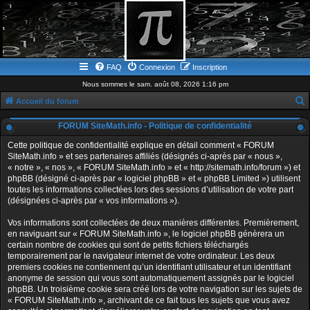
FAQ
Connexion
Inscription
Nous sommes le sam. août 08, 2026 1:16 pm
Accueil du forum
e
FORUM SiteMath.info - Politique de confidentialité
c
Cette politique de confidentialité explique en détail comment « FORUM
h
SiteMath.info » et ses partenaires affiliés (désignés ci-après par « nous »,
« notre », « nos », « FORUM SiteMath.info » et « http://sitemath.info/forum ») et
e
phpBB (désigné ci-après par « logiciel phpBB » et « phpBB Limited ») utilisent
r
toutes les informations collectées lors des sessions d’utilisation de votre part
(désignées ci-après par « vos informations »).
c
h
Vos informations sont collectées de deux manières différentes. Premièrement,
en naviguant sur « FORUM SiteMath.info », le logiciel phpBB génèrera un
e
certain nombre de cookies qui sont de petits fichiers téléchargés
r
temporairement par le navigateur internet de votre ordinateur. Les deux
premiers cookies ne contiennent qu’un identifiant utilisateur et un identifiant
anonyme de session qui vous sont automatiquement assignés par le logiciel
phpBB. Un troisième cookie sera créé lors de votre navigation sur les sujets de
« FORUM SiteMath.info », archivant de ce fait tous les sujets que vous avez