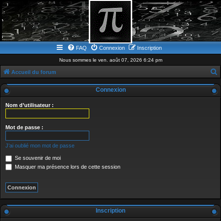
FAQ
Connexion
Inscription
Nous sommes le ven. août 07, 2026 6:24 pm
Accueil du forum
e
Connexion
c
Nom d’utilisateur :
h
e
Mot de passe :
r
c
J’ai oublié mon mot de passe
h
Se souvenir de moi
e
Masquer ma présence lors de cette session
r
Inscription