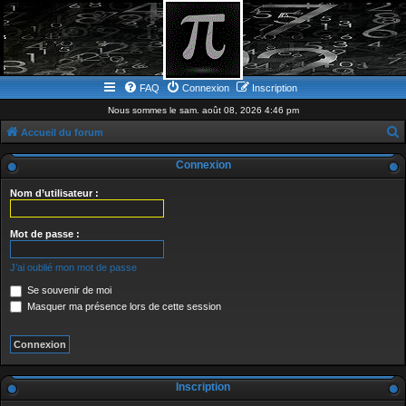
FAQ
Connexion
Inscription
Nous sommes le sam. août 08, 2026 4:46 pm
Accueil du forum
e
Connexion
c
Nom d’utilisateur :
h
e
Mot de passe :
r
c
J’ai oublié mon mot de passe
h
Se souvenir de moi
e
Masquer ma présence lors de cette session
r
Inscription