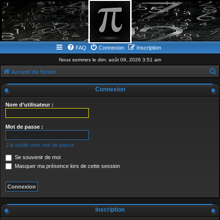
FAQ
Connexion
Inscription
Nous sommes le dim. août 09, 2026 3:51 am
Accueil du forum
e
Connexion
c
Nom d’utilisateur :
h
e
Mot de passe :
r
c
J’ai oublié mon mot de passe
h
Se souvenir de moi
e
Masquer ma présence lors de cette session
r
Inscription