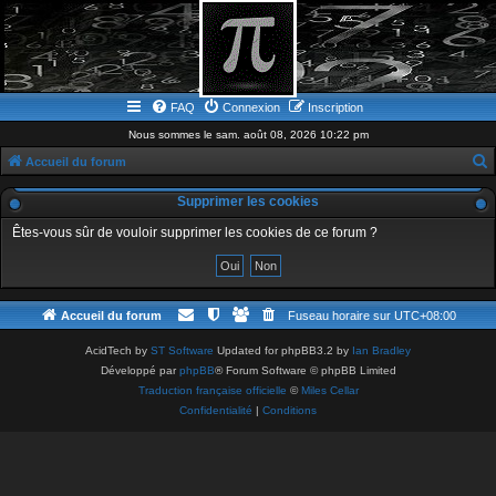
FAQ
Connexion
Inscription
Nous sommes le sam. août 08, 2026 10:22 pm
Accueil du forum
e
Supprimer les cookies
c
Êtes-vous sûr de vouloir supprimer les cookies de ce forum ?
h
e
r
Accueil du forum
Fuseau horaire sur
UTC+08:00
c
h
AcidTech by
ST Software
Updated for phpBB3.2 by
Ian Bradley
Développé par
phpBB
® Forum Software © phpBB Limited
e
Traduction française officielle
©
Miles Cellar
r
Confidentialité
|
Conditions