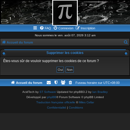
FAQ
Connexion
Inscription
Nous sommes le ven. août 07, 2026 3:12 am
Accueil du forum
e
Supprimer les cookies
c
Êtes-vous sûr de vouloir supprimer les cookies de ce forum ?
h
e
r
Accueil du forum
Fuseau horaire sur
UTC+08:00
c
h
AcidTech by
ST Software
Updated for phpBB3.2 by
Ian Bradley
Développé par
phpBB
® Forum Software © phpBB Limited
e
Traduction française officielle
©
Miles Cellar
r
Confidentialité
|
Conditions