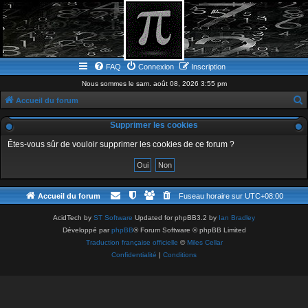
FAQ
Connexion
Inscription
Nous sommes le sam. août 08, 2026 3:55 pm
Accueil du forum
e
Supprimer les cookies
c
Êtes-vous sûr de vouloir supprimer les cookies de ce forum ?
h
e
r
Accueil du forum
Fuseau horaire sur
UTC+08:00
c
h
AcidTech by
ST Software
Updated for phpBB3.2 by
Ian Bradley
Développé par
phpBB
® Forum Software © phpBB Limited
e
Traduction française officielle
©
Miles Cellar
r
Confidentialité
|
Conditions