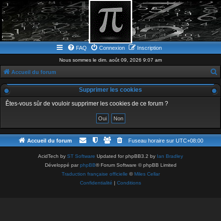
FAQ
Connexion
Inscription
Nous sommes le dim. août 09, 2026 9:07 am
Accueil du forum
e
Supprimer les cookies
c
Êtes-vous sûr de vouloir supprimer les cookies de ce forum ?
h
e
r
Accueil du forum
Fuseau horaire sur
UTC+08:00
c
h
AcidTech by
ST Software
Updated for phpBB3.2 by
Ian Bradley
Développé par
phpBB
® Forum Software © phpBB Limited
e
Traduction française officielle
©
Miles Cellar
r
Confidentialité
|
Conditions