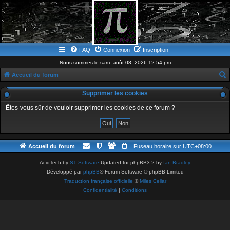
FAQ
Connexion
Inscription
Nous sommes le sam. août 08, 2026 12:54 pm
Accueil du forum
e
Supprimer les cookies
c
Êtes-vous sûr de vouloir supprimer les cookies de ce forum ?
h
e
r
Accueil du forum
Fuseau horaire sur
UTC+08:00
c
h
AcidTech by
ST Software
Updated for phpBB3.2 by
Ian Bradley
Développé par
phpBB
® Forum Software © phpBB Limited
e
Traduction française officielle
©
Miles Cellar
r
Confidentialité
|
Conditions