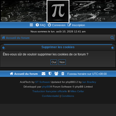
FAQ
Connexion
Inscription
Nous sommes le lun. août 10, 2026 12:41 am
Accueil du forum
e
Supprimer les cookies
c
Êtes-vous sûr de vouloir supprimer les cookies de ce forum ?
h
e
r
Accueil du forum
Fuseau horaire sur
UTC+08:00
c
h
AcidTech by
ST Software
Updated for phpBB3.2 by
Ian Bradley
Développé par
phpBB
® Forum Software © phpBB Limited
e
Traduction française officielle
©
Miles Cellar
r
Confidentialité
|
Conditions