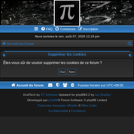
FAQ
Connexion
Inscription
Nous sommes le ven. août 07, 2026 12:16 pm
Accueil du forum
e
Supprimer les cookies
c
Êtes-vous sûr de vouloir supprimer les cookies de ce forum ?
h
e
r
Accueil du forum
Fuseau horaire sur
UTC+08:00
c
h
AcidTech by
ST Software
Updated for phpBB3.2 by
Ian Bradley
Développé par
phpBB
® Forum Software © phpBB Limited
e
Traduction française officielle
©
Miles Cellar
r
Confidentialité
|
Conditions