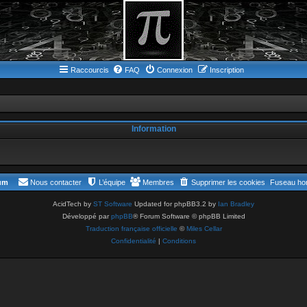
Raccourcis
FAQ
Connexion
Inscription
Information
rum
Nous contacter
L’équipe
Membres
Supprimer les cookies
Fuseau hor
AcidTech by
ST Software
Updated for phpBB3.2 by
Ian Bradley
Développé par
phpBB
® Forum Software © phpBB Limited
Traduction française officielle
©
Miles Cellar
Confidentialité
|
Conditions