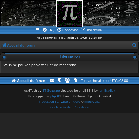
FAQ
Connexion
Inscription
Nous sommes le jeu. août 06, 2026 12:15 pm
Accueil du forum
e
Information
c
Vous ne pouvez pas effectuer de recherche.
h
e
Accueil du forum
Fuseau horaire sur
UTC+08:00
r
c
AcidTech by
ST Software
Updated for phpBB3.2 by
Ian Bradley
Développé par
phpBB
® Forum Software © phpBB Limited
h
Traduction française officielle
©
Miles Cellar
e
Confidentialité
|
Conditions
r