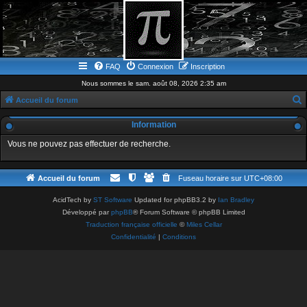
FAQ
Connexion
Inscription
Nous sommes le sam. août 08, 2026 2:35 am
Accueil du forum
e
Information
c
Vous ne pouvez pas effectuer de recherche.
h
e
Accueil du forum
Fuseau horaire sur
UTC+08:00
r
c
AcidTech by
ST Software
Updated for phpBB3.2 by
Ian Bradley
Développé par
phpBB
® Forum Software © phpBB Limited
h
Traduction française officielle
©
Miles Cellar
e
Confidentialité
|
Conditions
r