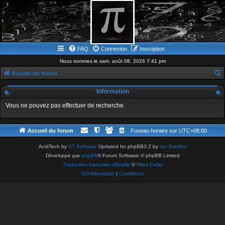
FAQ
Connexion
Inscription
Nous sommes le sam. août 08, 2026 7:41 pm
Accueil du forum
e
Information
c
Vous ne pouvez pas effectuer de recherche.
h
e
Accueil du forum
Fuseau horaire sur
UTC+08:00
r
c
AcidTech by
ST Software
Updated for phpBB3.2 by
Ian Bradley
Développé par
phpBB
® Forum Software © phpBB Limited
h
Traduction française officielle
©
Miles Cellar
e
Confidentialité
|
Conditions
r