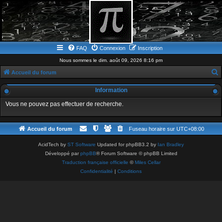
FAQ
Connexion
Inscription
Nous sommes le dim. août 09, 2026 8:16 pm
Accueil du forum
e
Information
c
Vous ne pouvez pas effectuer de recherche.
h
e
Accueil du forum
Fuseau horaire sur
UTC+08:00
r
c
AcidTech by
ST Software
Updated for phpBB3.2 by
Ian Bradley
Développé par
phpBB
® Forum Software © phpBB Limited
h
Traduction française officielle
©
Miles Cellar
e
Confidentialité
|
Conditions
r