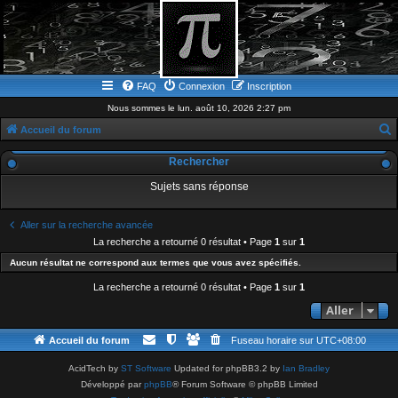
FAQ
Connexion
Inscription
Nous sommes le lun. août 10, 2026 2:27 pm
Accueil du forum
e
Rechercher
c
Sujets sans réponse
h
e
Aller sur la recherche avancée
r
La recherche a retourné 0 résultat • Page
1
sur
1
c
Aucun résultat ne correspond aux termes que vous avez spécifiés.
h
La recherche a retourné 0 résultat • Page
1
sur
1
e
Aller
r
Accueil du forum
Fuseau horaire sur
UTC+08:00
AcidTech by
ST Software
Updated for phpBB3.2 by
Ian Bradley
Développé par
phpBB
® Forum Software © phpBB Limited