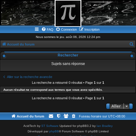
FAQ
Connexion
Inscription
Nous sommes le jeu. août 06, 2026 12:24 pm
Accueil du forum
e
Rechercher
c
Sujets sans réponse
h
e
Aller sur la recherche avancée
r
La recherche a retourné 0 résultat • Page
1
sur
1
c
Aucun résultat ne correspond aux termes que vous avez spécifiés.
h
La recherche a retourné 0 résultat • Page
1
sur
1
e
Aller
r
Accueil du forum
Fuseau horaire sur
UTC+08:00
AcidTech by
ST Software
Updated for phpBB3.2 by
Ian Bradley
Développé par
phpBB
® Forum Software © phpBB Limited