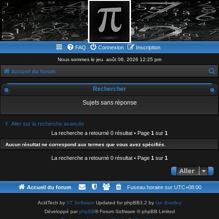
FAQ
Connexion
Inscription
Nous sommes le jeu. août 06, 2026 12:25 pm
Accueil du forum
e
Rechercher
c
Sujets sans réponse
h
e
Aller sur la recherche avancée
r
La recherche a retourné 0 résultat • Page
1
sur
1
c
Aucun résultat ne correspond aux termes que vous avez spécifiés.
h
La recherche a retourné 0 résultat • Page
1
sur
1
e
Aller
r
Accueil du forum
Fuseau horaire sur
UTC+08:00
AcidTech by
ST Software
Updated for phpBB3.2 by
Ian Bradley
Développé par
phpBB
® Forum Software © phpBB Limited