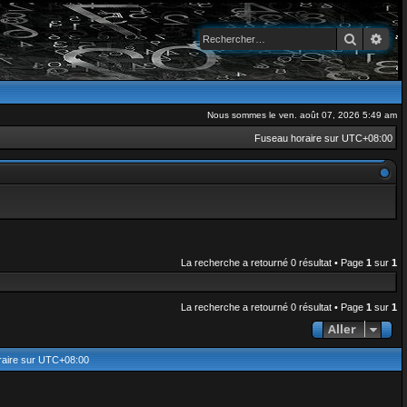
Recherch
Rec
Nous sommes le ven. août 07, 2026 5:49 am
Fuseau horaire sur
UTC+08:00
La recherche a retourné 0 résultat • Page
1
sur
1
La recherche a retourné 0 résultat • Page
1
sur
1
Aller
aire sur
UTC+08:00