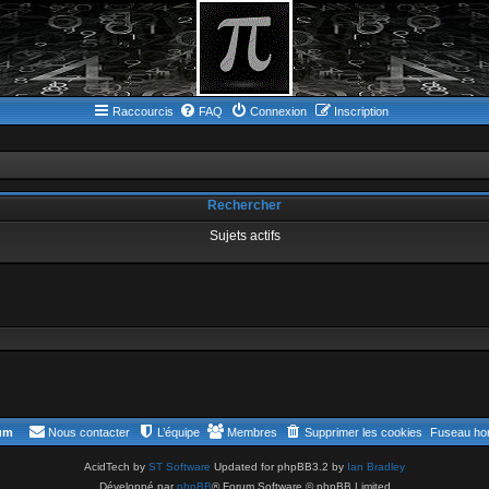
Raccourcis
FAQ
Connexion
Inscription
Rechercher
Sujets actifs
rum
Nous contacter
L’équipe
Membres
Supprimer les cookies
Fuseau hor
AcidTech by
ST Software
Updated for phpBB3.2 by
Ian Bradley
Développé par
phpBB
® Forum Software © phpBB Limited