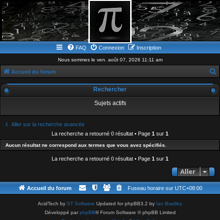
FAQ
Connexion
Inscription
Nous sommes le ven. août 07, 2026 11:11 am
Accueil du forum
e
Rechercher
c
Sujets actifs
h
e
Aller sur la recherche avancée
r
La recherche a retourné 0 résultat • Page
1
sur
1
c
Aucun résultat ne correspond aux termes que vous avez spécifiés.
h
La recherche a retourné 0 résultat • Page
1
sur
1
e
Aller
r
Accueil du forum
Fuseau horaire sur
UTC+08:00
AcidTech by
ST Software
Updated for phpBB3.2 by
Ian Bradley
Développé par
phpBB
® Forum Software © phpBB Limited