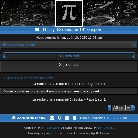
FAQ
Connexion
Inscription
Nous sommes le lun. août 10, 2026 12:02 am
Accueil du forum
e
Rechercher
c
Sujets actifs
h
e
Aller sur la recherche avancée
r
La recherche a retourné 0 résultat • Page
1
sur
1
c
Aucun résultat ne correspond aux termes que vous avez spécifiés.
h
La recherche a retourné 0 résultat • Page
1
sur
1
e
Aller
r
Accueil du forum
Fuseau horaire sur
UTC+08:00
AcidTech by
ST Software
Updated for phpBB3.2 by
Ian Bradley
Développé par
phpBB
® Forum Software © phpBB Limited