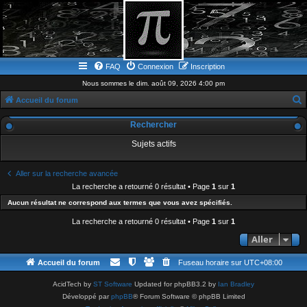
FAQ
Connexion
Inscription
Nous sommes le dim. août 09, 2026 4:00 pm
Accueil du forum
e
Rechercher
c
Sujets actifs
h
e
Aller sur la recherche avancée
r
La recherche a retourné 0 résultat • Page
1
sur
1
c
Aucun résultat ne correspond aux termes que vous avez spécifiés.
h
La recherche a retourné 0 résultat • Page
1
sur
1
e
Aller
r
Accueil du forum
Fuseau horaire sur
UTC+08:00
AcidTech by
ST Software
Updated for phpBB3.2 by
Ian Bradley
Développé par
phpBB
® Forum Software © phpBB Limited