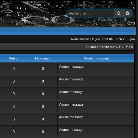
Recherch
Rec
Nous sommes le jeu. août 06, 2026 2:39 pm
Fuseau horaire sur
UTC+08:00
Sujets
Messages
Dernier message
Aucun message
0
0
Aucun message
0
0
Aucun message
0
0
Aucun message
0
0
Aucun message
0
0
Aucun message
0
0