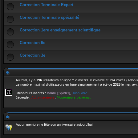
Correction Terminale Expert
Correction Terminale spécialité
Correction 1ere enseignement scientifique
Correction 6e
Correction 3e
Au total, il y a
796
utilisateurs en ligne :: 2 inscrits, 0 invisible et 794 invités (selo
Le nombre maximal d’utilisateurs en ligne simultanément a été de
2325
le mer. avr
Utilisateurs inscrits :
Baidu [Spider]
,
JuanBibre
Légende :
Administrateurs
,
Modérateurs généraux
Aucun membre ne fête son anniversaire aujourd’hui.