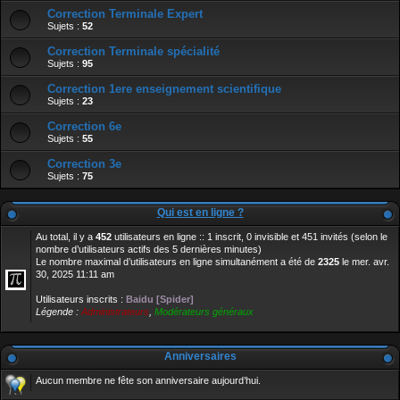
Correction Terminale Expert
Sujets :
52
Correction Terminale spécialité
Sujets :
95
Correction 1ere enseignement scientifique
Sujets :
23
Correction 6e
Sujets :
55
Correction 3e
Sujets :
75
Qui est en ligne ?
Au total, il y a
452
utilisateurs en ligne :: 1 inscrit, 0 invisible et 451 invités (selon le
nombre d’utilisateurs actifs des 5 dernières minutes)
Le nombre maximal d’utilisateurs en ligne simultanément a été de
2325
le mer. avr.
30, 2025 11:11 am
Utilisateurs inscrits :
Baidu [Spider]
Légende :
Administrateurs
,
Modérateurs généraux
Anniversaires
Aucun membre ne fête son anniversaire aujourd’hui.