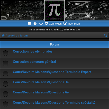
FAQ
Connexion
Inscription
Nous sommes le lun. août 10, 2026 9:56 am
Accueil du forum
e
Forum
c
Correction les olympiades
h
e
Correction concours général
r
c
Cours/Devoirs Maisons/Questions Terminale Expert
h
Cours/Devoirs Maisons/Questions 3e
e
r
Cours/Devoirs Maisons/Questions 6e
Cours/Devoirs Maisons/Questions Terminale spécialité