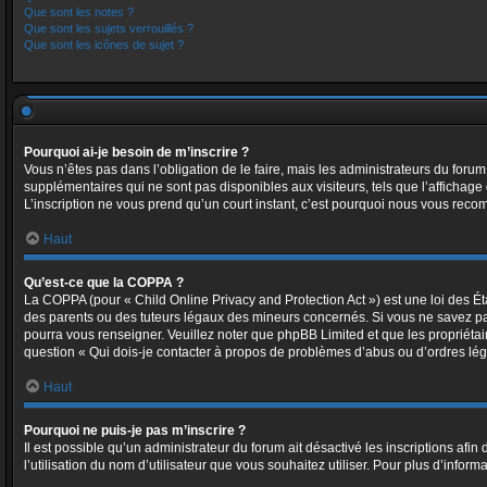
Que sont les notes ?
Que sont les sujets verrouillés ?
Que sont les icônes de sujet ?
Pourquoi ai-je besoin de m’inscrire ?
Vous n’êtes pas dans l’obligation de le faire, mais les administrateurs du foru
supplémentaires qui ne sont pas disponibles aux visiteurs, tels que l’affichage d
L’inscription ne vous prend qu’un court instant, c’est pourquoi nous vous reco
Haut
Qu’est-ce que la COPPA ?
La COPPA (pour « Child Online Privacy and Protection Act ») est une loi des É
des parents ou des tuteurs légaux des mineurs concernés. Si vous ne savez pas
pourra vous renseigner. Veuillez noter que phpBB Limited et que les propriétai
question « Qui dois-je contacter à propos de problèmes d’abus ou d’ordres léga
Haut
Pourquoi ne puis-je pas m’inscrire ?
Il est possible qu’un administrateur du forum ait désactivé les inscriptions afi
l’utilisation du nom d’utilisateur que vous souhaitez utiliser. Pour plus d’inform