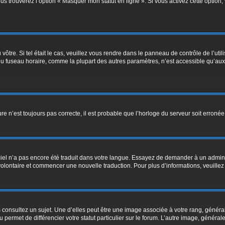
us trouverez l’option « Masquer mon statut en ligne ». Si vous activez cette option
u vôtre. Si tel était le cas, veuillez vous rendre dans le panneau de contrôle de l’uti
fuseau horaire, comme la plupart des autres paramètres, n’est accessible qu’aux util
ure n’est toujours pas correcte, il est probable que l’horloge du serveur soit erron
ogiciel n’a pas encore été traduit dans votre langue. Essayez de demander à un adminis
r volontaire et commencer une nouvelle traduction. Pour plus d’informations, veuille
 consultez un sujet. Une d’elles peut être une image associée à votre rang, généra
 permet de différencier votre statut particulier sur le forum. L’autre image, génér