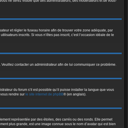
, vous ne serez visible que des administrateurs, des modérateurs et de vous-
lisateur et régler le fuseau horaire afin de trouver votre zone adéquate, par
isateurs inscrits. Si vous n’êtes pas inscrit, c’est l’occasion idéale de le
ée. Veuillez contacter un administrateur afin de lui communiquer ce problème.
trateur du forum s’il est possible qu’il puisse installer la langue que vous
z vous rendre sur
le site internet de phpBB
® (en anglais).
lement représentée par des étoiles, des carrés ou des ronds. Elle permet
alement plus grande, est une image connue sous le nom d’avatar qui est bien