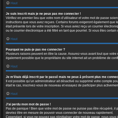
Haut
Je suis inscrit mais je ne peux pas me connecter !
Vérifiez en premier lieu que votre nom d’utilisateur et votre mot de passe soien
instructions que vous avez reçues. Certains forums exigeront également que les
était présente lors de votre inscription. Si vous aviez reçu un courrier électr
ou le courrier électronique a été filtré en tant que pourriel. Si vous êtes cert
Haut
Pourquoi ne puis-je pas me connecter ?
Plusieurs raisons peuvent en être la cause. Assurez-vous avant tout que votre no
également possible que le propriétaire du site internet ait un problème de config
Haut
Je m’étais déjà inscrit par le passé mais ne peux à présent plus me connec
Il est possible qu’un administrateur ait désactivé ou supprimé votre compte pou
était le cas, inscrivez-vous de nouveau et essayez de participer plus activeme
Haut
J’ai perdu mon mot de passe !
Pas de panique ! Bien que votre mot de passe ne puisse pas être récupéré, il pe
devriez être en mesure de pouvoir vous connecter de nouveau rapidement.
Cependant, si vous ne pouvez pas réinitialiser votre mot de passe, nous vous i