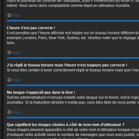
Dans le panneau de contrôle de l’utilisateur, sous « Préférences du forum », vo
même. Vous serez alors comptabilisé comme étant un utilisateur invisible.
Haut
L’heure n’est pas correcte !
Il est possible que l’heure affichée soit réglée sur un fuseau horaire différent d
exemple Londres, Paris, New York, Sydney, etc. Veuillez noter que le réglage du 
faire.
Haut
J’ai réglé le fuseau horaire mais l’heure n’est toujours pas correcte !
Si vous êtes certain d’avoir correctement réglé le fuseau horaire mais que l’he
Haut
Ma langue n’apparaît pas dans la liste !
Soit les administrateurs n’ont pas installé votre langue sur le forum, soit le l
souhaitez. Si la traduction désirée n’existe pas, vous êtes libre de vous porte
Haut
Que signifient les images situées à côté de mon nom d’utilisateur ?
Deux images peuvent apparaître à côté de votre nom d’utilisateur lorsque vous
d’indiquer votre activité selon le nombre de messages que vous avez publié, ou