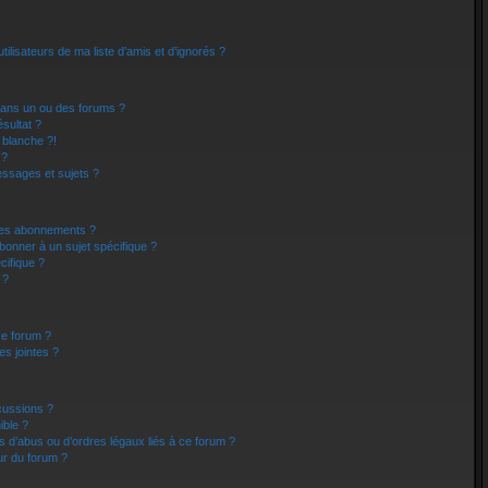
ilisateurs de ma liste d’amis et d’ignorés ?
dans un ou des forums ?
sultat ?
 blanche ?!
 ?
ssages et sujets ?
t les abonnements ?
bonner à un sujet spécifique ?
ifique ?
 ?
ce forum ?
s jointes ?
cussions ?
ible ?
s d’abus ou d’ordres légaux liés à ce forum ?
ur du forum ?