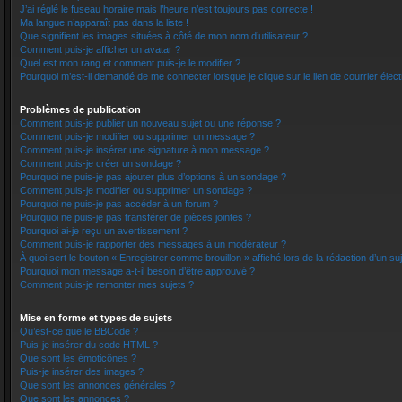
J’ai réglé le fuseau horaire mais l’heure n’est toujours pas correcte !
Ma langue n’apparaît pas dans la liste !
Que signifient les images situées à côté de mon nom d’utilisateur ?
Comment puis-je afficher un avatar ?
Quel est mon rang et comment puis-je le modifier ?
Pourquoi m’est-il demandé de me connecter lorsque je clique sur le lien de courrier électr
Problèmes de publication
Comment puis-je publier un nouveau sujet ou une réponse ?
Comment puis-je modifier ou supprimer un message ?
Comment puis-je insérer une signature à mon message ?
Comment puis-je créer un sondage ?
Pourquoi ne puis-je pas ajouter plus d’options à un sondage ?
Comment puis-je modifier ou supprimer un sondage ?
Pourquoi ne puis-je pas accéder à un forum ?
Pourquoi ne puis-je pas transférer de pièces jointes ?
Pourquoi ai-je reçu un avertissement ?
Comment puis-je rapporter des messages à un modérateur ?
À quoi sert le bouton « Enregistrer comme brouillon » affiché lors de la rédaction d’un suj
Pourquoi mon message a-t-il besoin d’être approuvé ?
Comment puis-je remonter mes sujets ?
Mise en forme et types de sujets
Qu’est-ce que le BBCode ?
Puis-je insérer du code HTML ?
Que sont les émoticônes ?
Puis-je insérer des images ?
Que sont les annonces générales ?
Que sont les annonces ?