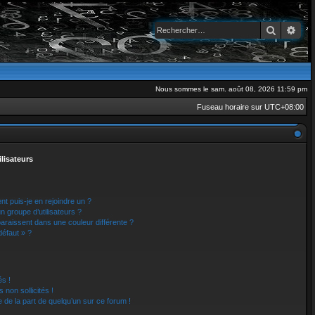
Recherch
Rec
Nous sommes le sam. août 08, 2026 11:59 pm
Fuseau horaire sur
UTC+08:00
ilisateurs
nt puis-je en rejoindre un ?
 groupe d’utilisateurs ?
paraissent dans une couleur différente ?
défaut » ?
s !
non sollicités !
e de la part de quelqu’un sur ce forum !