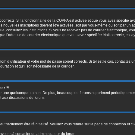
t corrects. Si la fonctionnalité de la COPPA est activée et que vous avez spécifié a
 nouvelles inscriptions doivent être activées, soit par vous-même ou soit par un ad
onique, consultez les instructions. Si vous ne recevez pas de courrier électronique
ain que l’adresse de courrier électronique que vous avez spécifiée était correcte, ess
m d’utilisateur et votre mot de passe soient corrects. Si tel est le cas, contactez u
uration et qu’il soit nécessaire de la corriger.
ter ?!
r une quelconque raison. De plus, beaucoup de forums suppriment périodiquement les 
nt aux discussions du forum.
ut facilement être réinitialisé. Veuillez vous rendre sur la page de connexion et cl
nvitons à contacter un administrateur du forum.