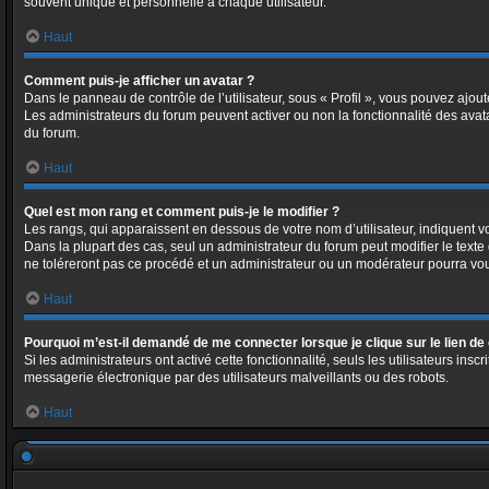
souvent unique et personnelle à chaque utilisateur.
Haut
Comment puis-je afficher un avatar ?
Dans le panneau de contrôle de l’utilisateur, sous « Profil », vous pouvez ajout
Les administrateurs du forum peuvent activer ou non la fonctionnalité des avata
du forum.
Haut
Quel est mon rang et comment puis-je le modifier ?
Les rangs, qui apparaissent en dessous de votre nom d’utilisateur, indiquent v
Dans la plupart des cas, seul un administrateur du forum peut modifier le tex
ne toléreront pas ce procédé et un administrateur ou un modérateur pourra v
Haut
Pourquoi m’est-il demandé de me connecter lorsque je clique sur le lien de c
Si les administrateurs ont activé cette fonctionnalité, seuls les utilisateurs i
messagerie électronique par des utilisateurs malveillants ou des robots.
Haut