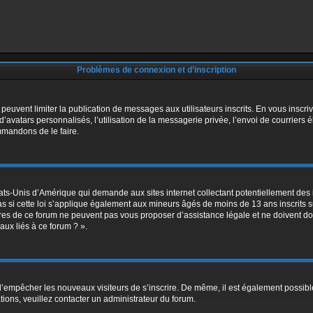
Problèmes de connexion et d’inscription
m peuvent limiter la publication de messages aux utilisateurs inscrits. En vous insc
’avatars personnalisés, l’utilisation de la messagerie privée, l’envoi de courriers él
mmandons de le faire.
tats-Unis d’Amérique qui demande aux sites internet collectant potentiellement de
 si cette loi s’applique également aux mineurs âgés de moins de 13 ans inscrits sur
res de ce forum ne peuvent pas vous proposer d’assistance légale et ne doivent donc
ux liés à ce forum ? ».
n d’empêcher les nouveaux visiteurs de s’inscrire. De même, il est également possibl
ations, veuillez contacter un administrateur du forum.