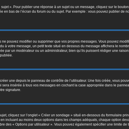
sujet ». Pour publier une réponse à un sujet ou un message, cliquez sur le bouton 
ée en bas de l’écran du forum ou du sujet. Par exemple : vous pouvez publier de n
 ne pouvez modifier ou supprimer que vos propres messages. Vous pouvez modifie
ndu à votre message, un petit texte situé en dessous du message affichera le nombre 
ctuée par un modérateur ou un administrateur, bien qu’ils puissent rédiger une raison 
publiée.
éer une depuis le panneau de contrôle de l’utilisateur. Une fois créée, vous pouve
i sera insérée à tous vos messages en cochant la case appropriée dans le panneau de
tre signature.
t, cliquez sur l’onglet « Créer un sondage » situé en-dessous du formulaire princip
e en incluant au moins deux options dans les champs adéquats, chaque option devan
mbre des « Options par utilisateur ». Vous pouvez également spécifier une limite de te