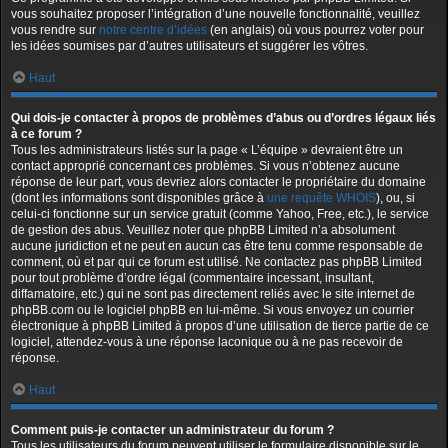
vous souhaitez proposer l’intégration d’une nouvelle fonctionnalité, veuillez
vous rendre sur
notre centre d’idées
(en anglais) où vous pourrez voter pour
les idées soumises par d’autres utilisateurs et suggérer les vôtres.
Haut
Qui dois-je contacter à propos de problèmes d’abus ou d’ordres légaux liés
à ce forum ?
Tous les administrateurs listés sur la page « L’équipe » devraient être un
contact approprié concernant ces problèmes. Si vous n’obtenez aucune
réponse de leur part, vous devriez alors contacter le propriétaire du domaine
(dont les informations sont disponibles grâce à
une requête WHOIS
), ou, si
celui-ci fonctionne sur un service gratuit (comme Yahoo, Free, etc.), le service
de gestion des abus. Veuillez noter que phpBB Limited n’a absolument
aucune juridiction et ne peut en aucun cas être tenu comme responsable de
comment, où et par qui ce forum est utilisé. Ne contactez pas phpBB Limited
pour tout problème d’ordre légal (commentaire incessant, insultant,
diffamatoire, etc.) qui ne sont pas directement reliés avec le site internet de
phpBB.com ou le logiciel phpBB en lui-même. Si vous envoyez un courrier
électronique à phpBB Limited à propos d’une utilisation de tierce partie de ce
logiciel, attendez-vous à une réponse laconique ou à ne pas recevoir de
réponse.
Haut
Comment puis-je contacter un administrateur du forum ?
Tous les utilisateurs du forum peuvent utiliser le formulaire disponible sur le