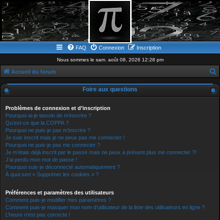
FAQ
Connexion
Inscription
Nous sommes le sam. août 08, 2026 12:28 pm
Accueil du forum
e
Foire aux questions
c
h
Problèmes de connexion et d’inscription
Pourquoi ai-je besoin de m’inscrire ?
e
Qu’est-ce que la COPPA ?
Pourquoi ne puis-je pas m’inscrire ?
r
Je suis inscrit mais je ne peux pas me connecter !
c
Pourquoi ne puis-je pas me connecter ?
Je m’étais déjà inscrit par le passé mais ne peux à présent plus me connecter ?!
h
J’ai perdu mon mot de passe !
e
Pourquoi suis-je déconnecté automatiquement ?
À quoi sert « Supprimer les cookies » ?
r
Préférences et paramètres des utilisateurs
Comment puis-je modifier mes paramètres ?
Comment puis-je masquer mon nom d’utilisateur de la liste des utilisateurs en ligne ?
L’heure n’est pas correcte !