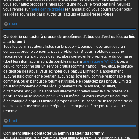
vous souhaitez proposer l’intégration d’une nouvelle fonctionnalité, veuillez
vous rendre sur
notre centre d’idées
(en anglais) où vous pourrez voter pour
les idées soumises par d’autres utilisateurs et suggérer les vôtres.
Haut
Qui dois-je contacter à propos de problèmes d’abus ou d’ordres légaux liés
à ce forum ?
Tous les administrateurs listés sur la page « L’équipe » devraient être un
contact approprié concernant ces problèmes. Si vous n’obtenez aucune
réponse de leur part, vous devriez alors contacter le propriétaire du domaine
(dont les informations sont disponibles grâce à
une requête WHOIS
), ou, si
celui-ci fonctionne sur un service gratuit (comme Yahoo, Free, etc.), le service
de gestion des abus. Veuillez noter que phpBB Limited n’a absolument
aucune juridiction et ne peut en aucun cas être tenu comme responsable de
comment, où et par qui ce forum est utilisé. Ne contactez pas phpBB Limited
pour tout problème d’ordre légal (commentaire incessant, insultant,
diffamatoire, etc.) qui ne sont pas directement reliés avec le site internet de
phpBB.com ou le logiciel phpBB en lui-même. Si vous envoyez un courrier
électronique à phpBB Limited à propos d’une utilisation de tierce partie de ce
logiciel, attendez-vous à une réponse laconique ou à ne pas recevoir de
réponse.
Haut
Comment puis-je contacter un administrateur du forum ?
Tous les utilisateurs du forum peuvent utiliser le formulaire disponible sur le