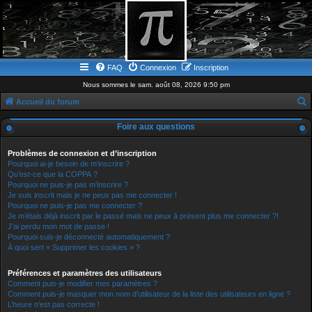
FAQ
Connexion
Inscription
Nous sommes le sam. août 08, 2026 9:50 pm
Accueil du forum
e
Foire aux questions
c
h
Problèmes de connexion et d’inscription
Pourquoi ai-je besoin de m’inscrire ?
e
Qu’est-ce que la COPPA ?
Pourquoi ne puis-je pas m’inscrire ?
r
Je suis inscrit mais je ne peux pas me connecter !
c
Pourquoi ne puis-je pas me connecter ?
Je m’étais déjà inscrit par le passé mais ne peux à présent plus me connecter ?!
h
J’ai perdu mon mot de passe !
e
Pourquoi suis-je déconnecté automatiquement ?
À quoi sert « Supprimer les cookies » ?
r
Préférences et paramètres des utilisateurs
Comment puis-je modifier mes paramètres ?
Comment puis-je masquer mon nom d’utilisateur de la liste des utilisateurs en ligne ?
L’heure n’est pas correcte !