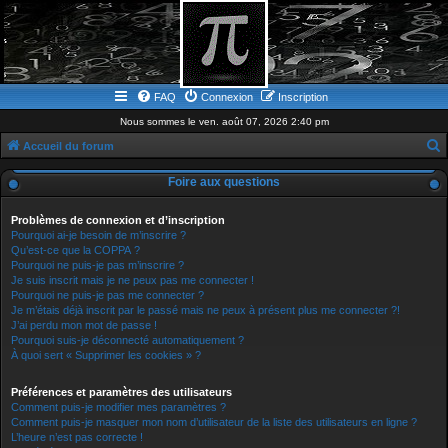
FAQ
Connexion
Inscription
Nous sommes le ven. août 07, 2026 2:40 pm
Accueil du forum
e
Foire aux questions
c
h
Problèmes de connexion et d’inscription
Pourquoi ai-je besoin de m’inscrire ?
e
Qu’est-ce que la COPPA ?
Pourquoi ne puis-je pas m’inscrire ?
r
Je suis inscrit mais je ne peux pas me connecter !
c
Pourquoi ne puis-je pas me connecter ?
Je m’étais déjà inscrit par le passé mais ne peux à présent plus me connecter ?!
h
J’ai perdu mon mot de passe !
e
Pourquoi suis-je déconnecté automatiquement ?
À quoi sert « Supprimer les cookies » ?
r
Préférences et paramètres des utilisateurs
Comment puis-je modifier mes paramètres ?
Comment puis-je masquer mon nom d’utilisateur de la liste des utilisateurs en ligne ?
L’heure n’est pas correcte !