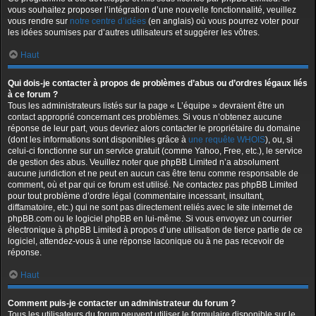
vous souhaitez proposer l’intégration d’une nouvelle fonctionnalité, veuillez
vous rendre sur
notre centre d’idées
(en anglais) où vous pourrez voter pour
les idées soumises par d’autres utilisateurs et suggérer les vôtres.
Haut
Qui dois-je contacter à propos de problèmes d’abus ou d’ordres légaux liés
à ce forum ?
Tous les administrateurs listés sur la page « L’équipe » devraient être un
contact approprié concernant ces problèmes. Si vous n’obtenez aucune
réponse de leur part, vous devriez alors contacter le propriétaire du domaine
(dont les informations sont disponibles grâce à
une requête WHOIS
), ou, si
celui-ci fonctionne sur un service gratuit (comme Yahoo, Free, etc.), le service
de gestion des abus. Veuillez noter que phpBB Limited n’a absolument
aucune juridiction et ne peut en aucun cas être tenu comme responsable de
comment, où et par qui ce forum est utilisé. Ne contactez pas phpBB Limited
pour tout problème d’ordre légal (commentaire incessant, insultant,
diffamatoire, etc.) qui ne sont pas directement reliés avec le site internet de
phpBB.com ou le logiciel phpBB en lui-même. Si vous envoyez un courrier
électronique à phpBB Limited à propos d’une utilisation de tierce partie de ce
logiciel, attendez-vous à une réponse laconique ou à ne pas recevoir de
réponse.
Haut
Comment puis-je contacter un administrateur du forum ?
Tous les utilisateurs du forum peuvent utiliser le formulaire disponible sur le