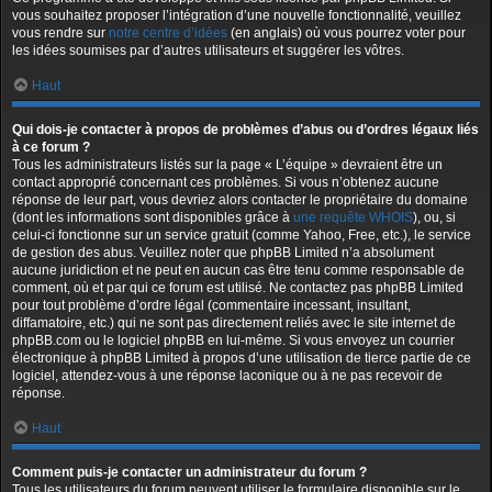
vous souhaitez proposer l’intégration d’une nouvelle fonctionnalité, veuillez
vous rendre sur
notre centre d’idées
(en anglais) où vous pourrez voter pour
les idées soumises par d’autres utilisateurs et suggérer les vôtres.
Haut
Qui dois-je contacter à propos de problèmes d’abus ou d’ordres légaux liés
à ce forum ?
Tous les administrateurs listés sur la page « L’équipe » devraient être un
contact approprié concernant ces problèmes. Si vous n’obtenez aucune
réponse de leur part, vous devriez alors contacter le propriétaire du domaine
(dont les informations sont disponibles grâce à
une requête WHOIS
), ou, si
celui-ci fonctionne sur un service gratuit (comme Yahoo, Free, etc.), le service
de gestion des abus. Veuillez noter que phpBB Limited n’a absolument
aucune juridiction et ne peut en aucun cas être tenu comme responsable de
comment, où et par qui ce forum est utilisé. Ne contactez pas phpBB Limited
pour tout problème d’ordre légal (commentaire incessant, insultant,
diffamatoire, etc.) qui ne sont pas directement reliés avec le site internet de
phpBB.com ou le logiciel phpBB en lui-même. Si vous envoyez un courrier
électronique à phpBB Limited à propos d’une utilisation de tierce partie de ce
logiciel, attendez-vous à une réponse laconique ou à ne pas recevoir de
réponse.
Haut
Comment puis-je contacter un administrateur du forum ?
Tous les utilisateurs du forum peuvent utiliser le formulaire disponible sur le