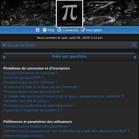
FAQ
Connexion
Inscription
Nous sommes le sam. août 08, 2026 3:14 pm
Accueil du forum
e
Foire aux questions
c
h
Problèmes de connexion et d’inscription
Pourquoi ai-je besoin de m’inscrire ?
e
Qu’est-ce que la COPPA ?
Pourquoi ne puis-je pas m’inscrire ?
r
Je suis inscrit mais je ne peux pas me connecter !
c
Pourquoi ne puis-je pas me connecter ?
Je m’étais déjà inscrit par le passé mais ne peux à présent plus me connecter ?!
h
J’ai perdu mon mot de passe !
e
Pourquoi suis-je déconnecté automatiquement ?
À quoi sert « Supprimer les cookies » ?
r
Préférences et paramètres des utilisateurs
Comment puis-je modifier mes paramètres ?
Comment puis-je masquer mon nom d’utilisateur de la liste des utilisateurs en ligne ?
L’heure n’est pas correcte !