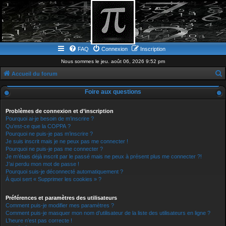
FAQ
Connexion
Inscription
Nous sommes le jeu. août 06, 2026 9:52 pm
Accueil du forum
e
Foire aux questions
c
h
Problèmes de connexion et d’inscription
Pourquoi ai-je besoin de m’inscrire ?
e
Qu’est-ce que la COPPA ?
Pourquoi ne puis-je pas m’inscrire ?
r
Je suis inscrit mais je ne peux pas me connecter !
c
Pourquoi ne puis-je pas me connecter ?
Je m’étais déjà inscrit par le passé mais ne peux à présent plus me connecter ?!
h
J’ai perdu mon mot de passe !
e
Pourquoi suis-je déconnecté automatiquement ?
À quoi sert « Supprimer les cookies » ?
r
Préférences et paramètres des utilisateurs
Comment puis-je modifier mes paramètres ?
Comment puis-je masquer mon nom d’utilisateur de la liste des utilisateurs en ligne ?
L’heure n’est pas correcte !