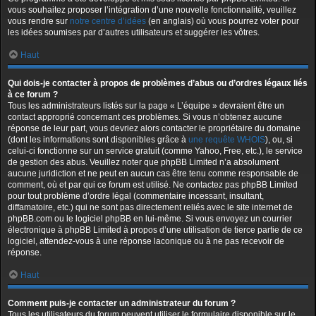
vous souhaitez proposer l’intégration d’une nouvelle fonctionnalité, veuillez
vous rendre sur
notre centre d’idées
(en anglais) où vous pourrez voter pour
les idées soumises par d’autres utilisateurs et suggérer les vôtres.
Haut
Qui dois-je contacter à propos de problèmes d’abus ou d’ordres légaux liés
à ce forum ?
Tous les administrateurs listés sur la page « L’équipe » devraient être un
contact approprié concernant ces problèmes. Si vous n’obtenez aucune
réponse de leur part, vous devriez alors contacter le propriétaire du domaine
(dont les informations sont disponibles grâce à
une requête WHOIS
), ou, si
celui-ci fonctionne sur un service gratuit (comme Yahoo, Free, etc.), le service
de gestion des abus. Veuillez noter que phpBB Limited n’a absolument
aucune juridiction et ne peut en aucun cas être tenu comme responsable de
comment, où et par qui ce forum est utilisé. Ne contactez pas phpBB Limited
pour tout problème d’ordre légal (commentaire incessant, insultant,
diffamatoire, etc.) qui ne sont pas directement reliés avec le site internet de
phpBB.com ou le logiciel phpBB en lui-même. Si vous envoyez un courrier
électronique à phpBB Limited à propos d’une utilisation de tierce partie de ce
logiciel, attendez-vous à une réponse laconique ou à ne pas recevoir de
réponse.
Haut
Comment puis-je contacter un administrateur du forum ?
Tous les utilisateurs du forum peuvent utiliser le formulaire disponible sur le